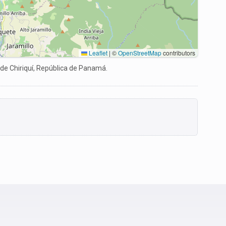
Leaflet
|
©
OpenStreetMap
contributors
 de Chiriquí, República de Panamá.